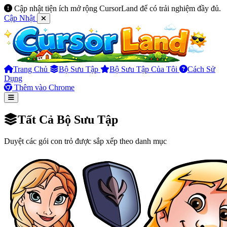
Cập nhật tiện ích mở rộng CursorLand để có trải nghiệm đầy đủ.
Cập Nhật
Trang Chủ
Bộ Sưu Tập
Bộ Sưu Tập Của Tôi
Cách Sử
Dụng
Thêm vào Chrome
Tất Cả Bộ Sưu Tập
Duyệt các gói con trỏ được sắp xếp theo danh mục