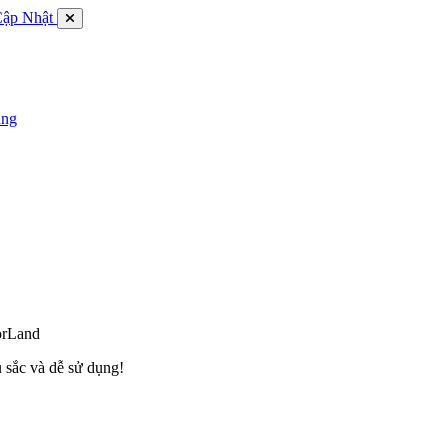
Cập Nhật
ụng
orLand
 sắc và dễ sử dụng!