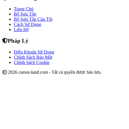
Trang Chủ
Bộ Sưu Tập
Bộ Sưu Tập Của Tôi
Cách Sử Dụng
Liên Hệ
Pháp Lý
Điều Khoản Sử Dụng
Chính Sách Bảo Mật
Chính Sách Cookie
2026 cursor-land.com - Tất cả quyền được bảo lưu.