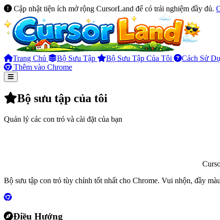
Cập nhật tiện ích mở rộng CursorLand để có trải nghiệm đầy đủ.
Trang Chủ
Bộ Sưu Tập
Bộ Sưu Tập Của Tôi
Cách Sử D
Thêm vào Chrome
Bộ sưu tập của tôi
Quản lý các con trỏ và cài đặt của bạn
Curs
Bộ sưu tập con trỏ tùy chỉnh tốt nhất cho Chrome. Vui nhộn, đầy màu
Điều Hướng