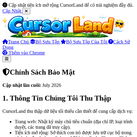
Cập nhật tiện ích mở rộng CursorLand để có trải nghiệm đầy đủ.
Cập Nhật
Trang Chủ
Bộ Sưu Tập
Bộ Sưu Tập Của Tôi
Cách Sử
Dụng
Thêm vào Chrome
Chính Sách Bảo Mật
Cập nhật lần cuối:
July 2026
1. Thông Tin Chúng Tôi Thu Thập
CursorLand thu thập dữ liệu tối thiểu cần thiết để cung cấp dịch vụ:
Trang web: Nhật ký máy chủ tiêu chuẩn (địa chỉ IP, loại trình
duyệt, các trang đã truy cập).
Tiện ích mở rộng: Sở thích con trỏ được lưu trữ cục bộ trong