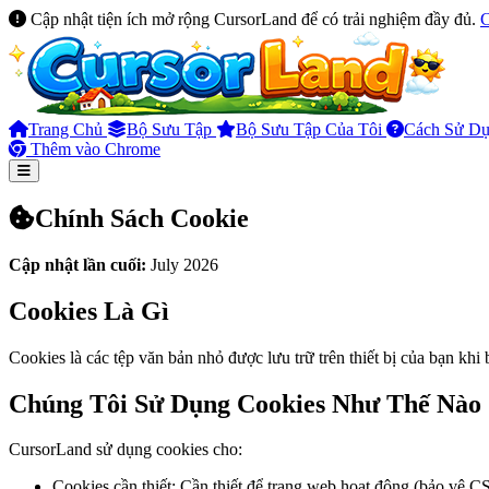
Cập nhật tiện ích mở rộng CursorLand để có trải nghiệm đầy đủ.
Trang Chủ
Bộ Sưu Tập
Bộ Sưu Tập Của Tôi
Cách Sử D
Thêm vào Chrome
Chính Sách Cookie
Cập nhật lần cuối:
July 2026
Cookies Là Gì
Cookies là các tệp văn bản nhỏ được lưu trữ trên thiết bị của bạn kh
Chúng Tôi Sử Dụng Cookies Như Thế Nào
CursorLand sử dụng cookies cho:
Cookies cần thiết: Cần thiết để trang web hoạt động (bảo vệ C