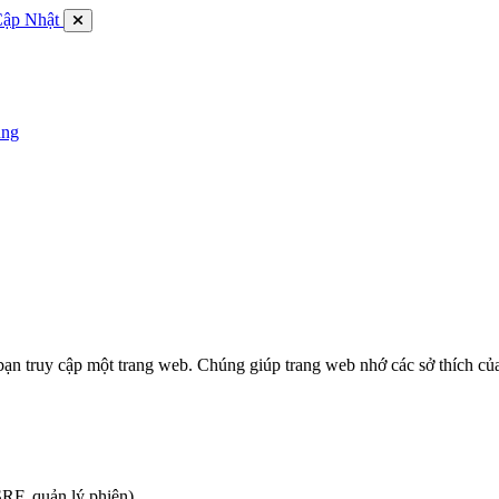
Cập Nhật
ụng
i bạn truy cập một trang web. Chúng giúp trang web nhớ các sở thích củ
SRF, quản lý phiên).