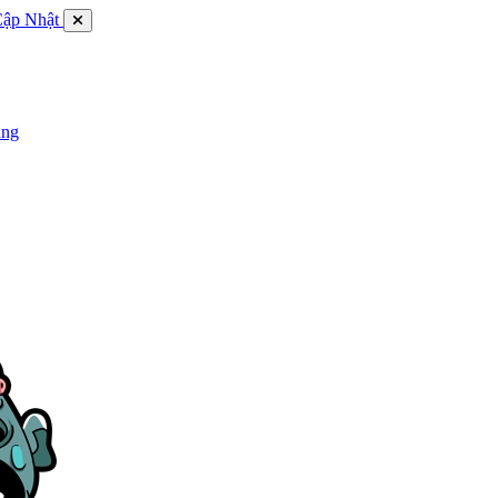
Cập Nhật
ụng