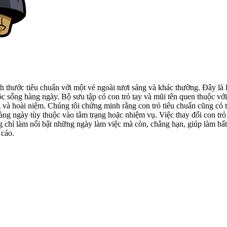
ch thước tiêu chuẩn với một vẻ ngoài tươi sáng và khác thường. Đây là 
c sống hàng ngày. Bộ sưu tập có con trỏ tay và mũi tên quen thuộc vớ
và hoài niệm. Chúng tôi chứng minh rằng con trỏ tiêu chuẩn cũng có th
ng ngày tùy thuộc vào tâm trạng hoặc nhiệm vụ. Việc thay đổi con trỏ tr
ng chỉ làm nổi bật những ngày làm việc mà còn, chẳng hạn, giúp làm bất 
 cáo.