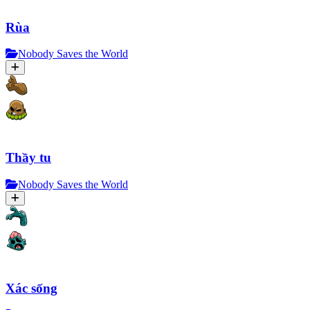
Rùa
Nobody Saves the World
Thầy tu
Nobody Saves the World
Xác sống