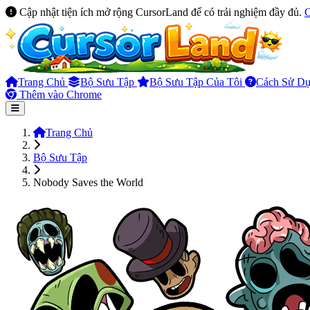
Cập nhật tiện ích mở rộng CursorLand để có trải nghiệm đầy đủ.
Trang Chủ
Bộ Sưu Tập
Bộ Sưu Tập Của Tôi
Cách Sử D
Thêm vào Chrome
Trang Chủ
Bộ Sưu Tập
Nobody Saves the World