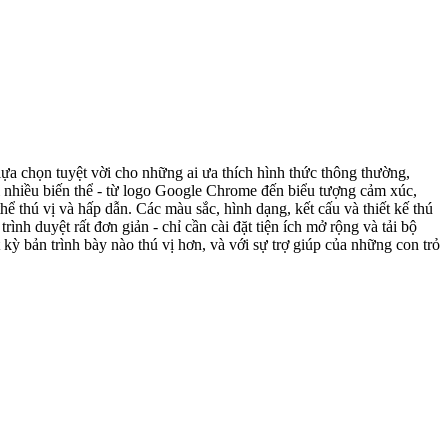
lựa chọn tuyệt vời cho những ai ưa thích hình thức thông thường,
i nhiều biến thể - từ logo Google Chrome đến biểu tượng cảm xúc,
ể thú vị và hấp dẫn. Các màu sắc, hình dạng, kết cấu và thiết kế thú
ình duyệt rất đơn giản - chỉ cần cài đặt tiện ích mở rộng và tải bộ
kỳ bản trình bày nào thú vị hơn, và với sự trợ giúp của những con trỏ