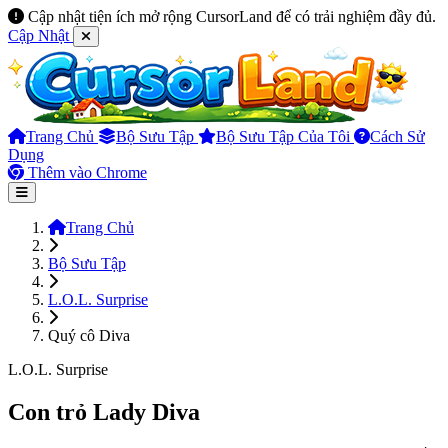
Cập nhật tiện ích mở rộng CursorLand để có trải nghiệm đầy đủ.
Cập Nhật
Trang Chủ
Bộ Sưu Tập
Bộ Sưu Tập Của Tôi
Cách Sử
Dụng
Thêm vào Chrome
Trang Chủ
Bộ Sưu Tập
L.O.L. Surprise
Quý cô Diva
L.O.L. Surprise
Con trỏ Lady Diva