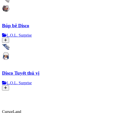
Búp bê Disco
L.O.L. Surprise
Disco Tuyết thú vị
L.O.L. Surprise
CursorLand