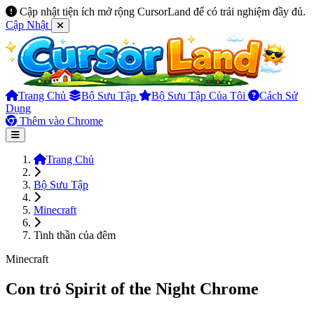
Cập nhật tiện ích mở rộng CursorLand để có trải nghiệm đầy đủ.
Cập Nhật
Trang Chủ
Bộ Sưu Tập
Bộ Sưu Tập Của Tôi
Cách Sử
Dụng
Thêm vào Chrome
Trang Chủ
Bộ Sưu Tập
Minecraft
Tinh thần của đêm
Minecraft
Con trỏ Spirit of the Night Chrome