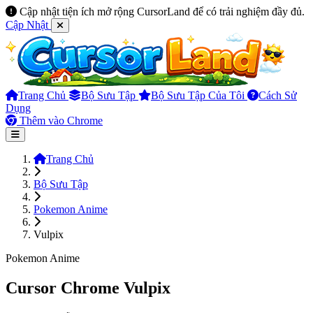
Cập nhật tiện ích mở rộng CursorLand để có trải nghiệm đầy đủ.
Cập Nhật
Trang Chủ
Bộ Sưu Tập
Bộ Sưu Tập Của Tôi
Cách Sử
Dụng
Thêm vào Chrome
Trang Chủ
Bộ Sưu Tập
Pokemon Anime
Vulpix
Pokemon Anime
Cursor Chrome Vulpix