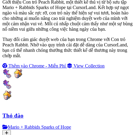
Giới thiệu Con trỏ Peach Rabbit, một thiết kế thú vị từ bộ sưu tập
Mario + Rabbids Sparks of Hope tại CursorLand. Kết hợp sự ngọt
ngào và màu sắc rực rỡ, con trỏ này thể hiện sự vui tươi, hoàn hảo
cho những ai muốn nâng cao trải nghiệm duyệt web của mình với
một cảm nhận vui vẻ. Mỗi cú nhấp chuột cảm thấy như một sự bùng
nổ niềm vui giữa những công việc hàng ngày của bạn.
Thay đổi cảm giác duyệt web của bạn trong Chrome với Con trỏ
Peach Rabbit. Nhờ vào quy trình cài đặt dễ dàng của CursorLand,
bạn có thể nhanh chóng thưởng thức thiết kế dễ thương này trong
chớp mắt.
Thêm vào Chrome - Miễn Phí
View Collection
Thỏ đào
Mario + Rabbids Sparks of Hope