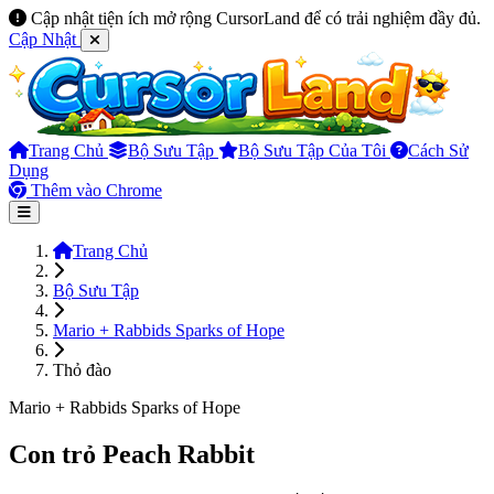
Cập nhật tiện ích mở rộng CursorLand để có trải nghiệm đầy đủ.
Cập Nhật
Trang Chủ
Bộ Sưu Tập
Bộ Sưu Tập Của Tôi
Cách Sử
Dụng
Thêm vào Chrome
Trang Chủ
Bộ Sưu Tập
Mario + Rabbids Sparks of Hope
Thỏ đào
Mario + Rabbids Sparks of Hope
Con trỏ Peach Rabbit