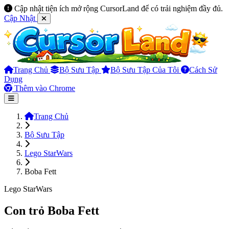
Cập nhật tiện ích mở rộng CursorLand để có trải nghiệm đầy đủ.
Cập Nhật
Trang Chủ
Bộ Sưu Tập
Bộ Sưu Tập Của Tôi
Cách Sử
Dụng
Thêm vào Chrome
Trang Chủ
Bộ Sưu Tập
Lego StarWars
Boba Fett
Lego StarWars
Con trỏ Boba Fett