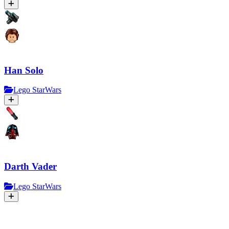
Han Solo
Lego StarWars
Darth Vader
Lego StarWars