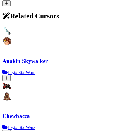
Related Cursors
Anakin Skywalker
Lego StarWars
Chewbacca
Lego StarWars