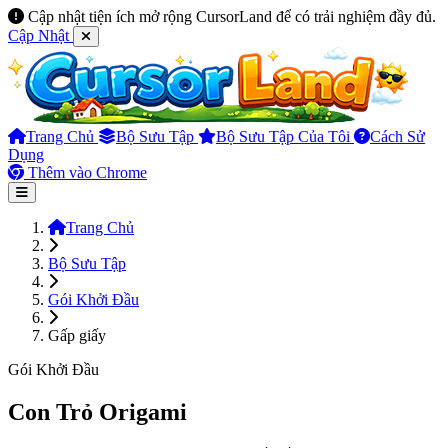
Cập nhật tiện ích mở rộng CursorLand để có trải nghiệm đầy đủ.
Cập Nhật
Trang Chủ
Bộ Sưu Tập
Bộ Sưu Tập Của Tôi
Cách Sử
Dụng
Thêm vào Chrome
Trang Chủ
Bộ Sưu Tập
Gói Khởi Đầu
Gấp giấy
Gói Khởi Đầu
Con Trỏ Origami