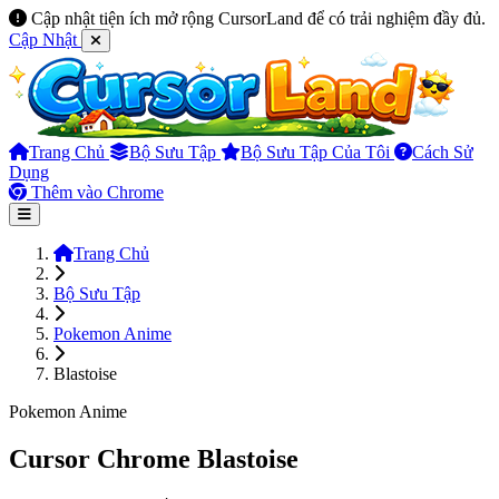
Cập nhật tiện ích mở rộng CursorLand để có trải nghiệm đầy đủ.
Cập Nhật
Trang Chủ
Bộ Sưu Tập
Bộ Sưu Tập Của Tôi
Cách Sử
Dụng
Thêm vào Chrome
Trang Chủ
Bộ Sưu Tập
Pokemon Anime
Blastoise
Pokemon Anime
Cursor Chrome Blastoise