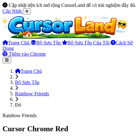
Cập nhật tiện ích mở rộng CursorLand để có trải nghiệm đầy đủ.
Cập Nhật
Trang Chủ
Bộ Sưu Tập
Bộ Sưu Tập Của Tôi
Cách Sử
Dụng
Thêm vào Chrome
Trang Chủ
Bộ Sưu Tập
Rainbow Friends
Đỏ
Rainbow Friends
Cursor Chrome Red