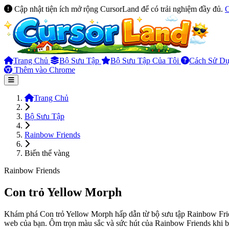
Cập nhật tiện ích mở rộng CursorLand để có trải nghiệm đầy đủ.
Trang Chủ
Bộ Sưu Tập
Bộ Sưu Tập Của Tôi
Cách Sử D
Thêm vào Chrome
Trang Chủ
Bộ Sưu Tập
Rainbow Friends
Biến thể vàng
Rainbow Friends
Con trỏ Yellow Morph
Khám phá Con trỏ Yellow Morph hấp dẫn từ bộ sưu tập Rainbow Friend
web của bạn. Ôm trọn màu sắc và sức hút của Rainbow Friends khi bạ