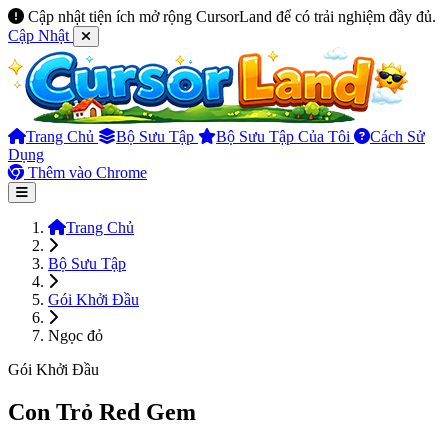
Cập nhật tiện ích mở rộng CursorLand để có trải nghiệm đầy đủ.
Cập Nhật
Trang Chủ
Bộ Sưu Tập
Bộ Sưu Tập Của Tôi
Cách Sử
Dụng
Thêm vào Chrome
Trang Chủ
Bộ Sưu Tập
Gói Khởi Đầu
Ngọc đỏ
Gói Khởi Đầu
Con Trỏ Red Gem